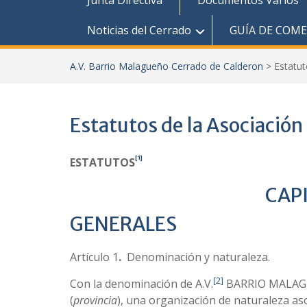
Junta Directiva
Documentos Varios
Noticias del Cerrado
GUÍA DE COM
A.V. Barrio Malagueño Cerrado de Calderon
>
Estatut
Estatutos de la Asociación
[1]
ESTATUTOS
CAPITULO-
GENERALES
Artículo 1
.
Denominación y naturaleza.
[2]
Con la denominación de A.V.
BARRIO MALAGU
(
provincia
), una organización de naturaleza aso