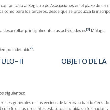
 comunicado al Registro de Asociaciones en el plazo de un m
os como para los terceros, desde que se produzca la inscrip
[3]
 va desarrollar principalmente sus actividades es
Málaga
[4]
tiempo indefinido
.
I OBJETO DE LA
siguientes:
ereses generales de los vecinos de la zona o barrio Cerrado
ículo 6º de los presentes estatutos, incluida su formación y