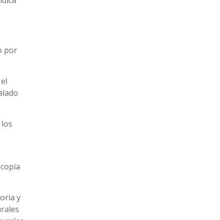
ndica
o por
el
alado
 los
 copia
oria y
urales