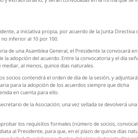
 y extraordinario, y serán convocadas en la forma que se i
nte, a iniciativa propia, por acuerdo de la Junta Directiva 
no inferior al 10 por 100.
oria de una Asamblea General, el Presidente la convocará en 
 la adopción del acuerdo. Entre la convocatoria y el día señ
 mediar, al menos, quince días naturales.
os socios contendrá el orden de día de la sesión, y adjuntará
ria para la adopción de los acuerdos siempre que dicha
nida en cuenta para ello.
ecretario de la Asociación; una vez sellada se devolverá una
mprobar los requisitos formales (número de socios, convocat
ata al Presidente, para que, en el plazo de quince días nat