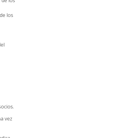
 de los
de los
el
ocios.
na vez