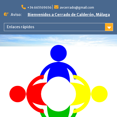
Saltar
al
+34 665169656
avcerrado@gmail.com
contenido
Aviso:
Bienvenidos a Cerrado de Calderón, Málaga
Enlaces rápidos