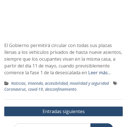
El Gobierno permitirá circular con todas sus plazas
llenas a los vehículos privados de hasta nueve asientos,
siempre que los ocupantes vivan en la misma casa, a
partir del día 11 de mayo, cuando previsiblemente
comience la fase 1 de la desescalada en
Leer más…
Noticias
,
Vivienda, accesibilidad, movilidad y seguridad
Coronavirus
,
covid-19
,
desconfinamiento
Navegación
Entradas siguientes
de
entradas
Buscar: