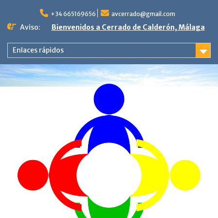
Saltar
al
+34 665169656
avcerrado@gmail.com
contenido
Aviso:
Bienvenidos a Cerrado de Calderón, Málaga
Enlaces rápidos