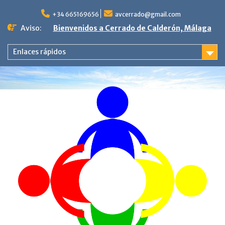
Saltar
al
+34 665169656
avcerrado@gmail.com
contenido
Aviso:
Bienvenidos a Cerrado de Calderón, Málaga
Enlaces rápidos