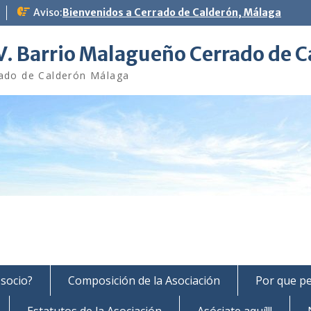
Aviso:
Bienvenidos a Cerrado de Calderón, Málaga
V. Barrio Malagueño Cerrado de 
ado de Calderón Málaga
 socio?
Composición de la Asociación
Por que pe