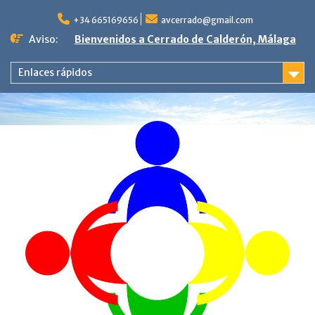
Saltar
al
+34 665169656
avcerrado@gmail.com
contenido
Aviso:
Bienvenidos a Cerrado de Calderón, Málaga
Enlaces rápidos