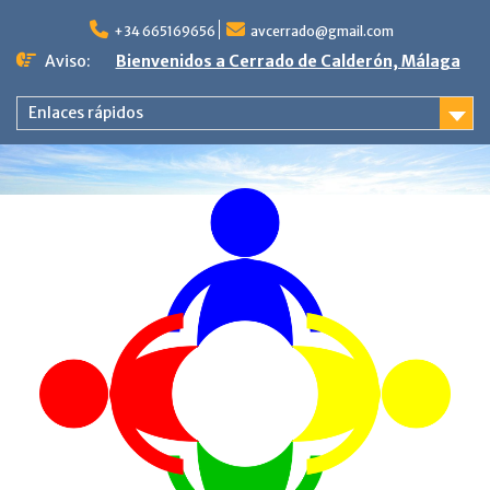
Saltar
al
+34 665169656
avcerrado@gmail.com
contenido
Aviso:
Bienvenidos a Cerrado de Calderón, Málaga
Enlaces rápidos