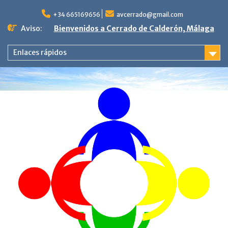
Saltar
al
+34 665169656
avcerrado@gmail.com
contenido
Aviso:
Bienvenidos a Cerrado de Calderón, Málaga
Enlaces rápidos