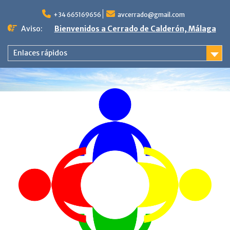
Saltar
al
+34 665169656
avcerrado@gmail.com
contenido
Aviso:
Bienvenidos a Cerrado de Calderón, Málaga
Enlaces rápidos