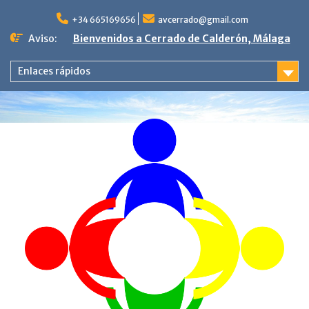
Saltar
al
+34 665169656
avcerrado@gmail.com
contenido
Aviso:
Bienvenidos a Cerrado de Calderón, Málaga
Enlaces rápidos