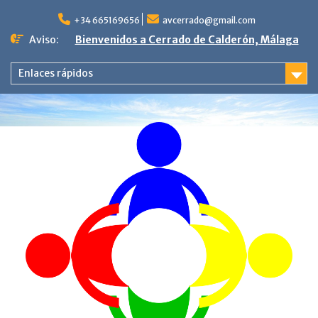
Saltar
al
+34 665169656
avcerrado@gmail.com
contenido
Aviso:
Bienvenidos a Cerrado de Calderón, Málaga
Enlaces rápidos