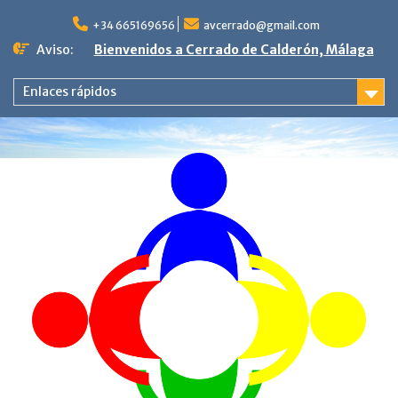
Saltar
al
+34 665169656
avcerrado@gmail.com
contenido
Aviso:
Bienvenidos a Cerrado de Calderón, Málaga
Enlaces rápidos