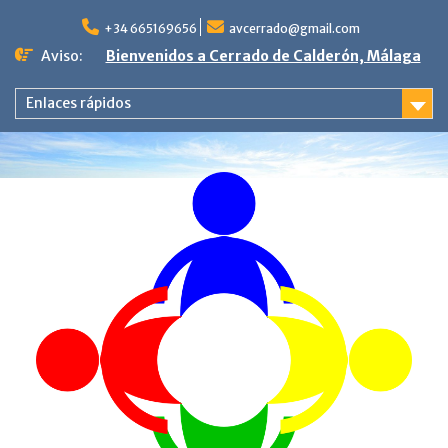
Saltar
al
+34 665169656
avcerrado@gmail.com
contenido
Aviso:
Bienvenidos a Cerrado de Calderón, Málaga
Enlaces rápidos