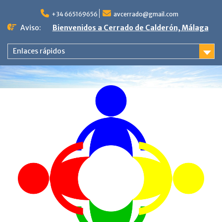
Saltar
al
+34 665169656
avcerrado@gmail.com
contenido
Aviso:
Bienvenidos a Cerrado de Calderón, Málaga
Enlaces rápidos