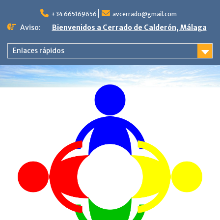
Saltar
al
+34 665169656
avcerrado@gmail.com
contenido
Aviso:
Bienvenidos a Cerrado de Calderón, Málaga
Enlaces rápidos