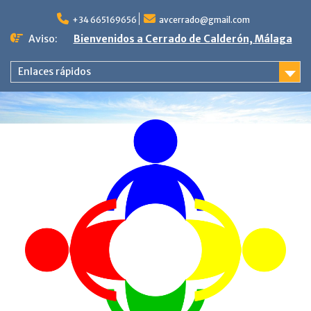
Saltar
al
+34 665169656
avcerrado@gmail.com
contenido
Aviso:
Bienvenidos a Cerrado de Calderón, Málaga
Enlaces rápidos